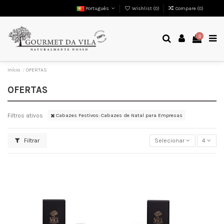
Português
Wishlist (
0
)
Compare (
0
)
0
Início
OFERTAS
OFERTAS
Filtros ativos
Cabazes Festivos: Cabazes de Natal para Empresas
Filtrar
Selecionar
4