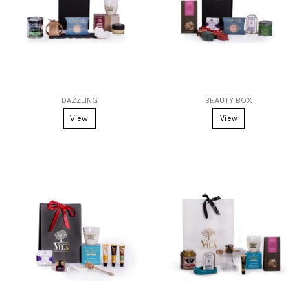
DAZZLING
BEAUTY BOX
View
View