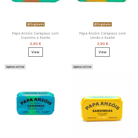
Esgotado
Esgotado
Papa Anzóis Carapaus com
Papa Anzóis Carapaus com
Cravinho e Azeite
Limão e Azeite
3,90 €
3,90 €
View
View
Apenas online
Apenas online