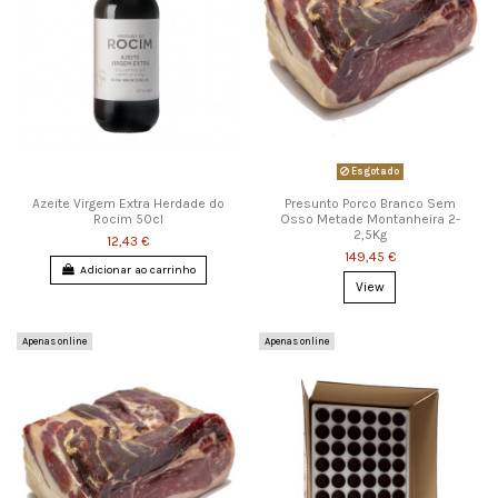
Esgotado
Azeite Virgem Extra Herdade do
Presunto Porco Branco Sem
Rocim 50cl
Osso Metade Montanheira 2-
2,5Kg
12,43 €
149,45 €
Adicionar ao carrinho
View
Apenas online
Apenas online