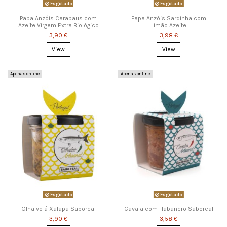
Esgotado
Esgotado
Papa Anzóis Carapaus com
Papa Anzóis Sardinha com
Azeite Virgem Extra Biológico
Limão Azeite
3,90 €
3,98 €
View
View
Apenas online
Apenas online
Esgotado
Esgotado
Olhalvo á Xalapa Saboreal
Cavala com Habanero Saboreal
3,90 €
3,58 €