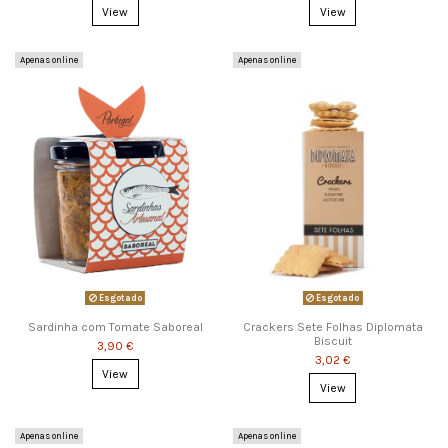
View
View
Apenas online
Apenas online
Esgotado
Esgotado
Sardinha com Tomate Saboreal
Crackers Sete Folhas Diplomata
Biscuit
3,90 €
3,02 €
View
View
Apenas online
Apenas online