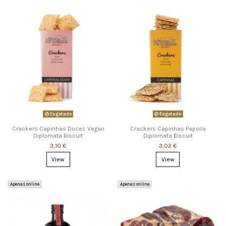
Esgotado
Esgotado
Crackers Capinhas Doces Vegan
Crackers Capinhas Papoila
Diplomata Biscuit
Diplomata Biscuit
3,10 €
3,02 €
View
View
Apenas online
Apenas online