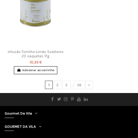
Infusão Tomilho-Limão Soalheiro
20 saquetas 17g
10,33 €
Adicionar ao carrinho
1
2
3
…
36
Gourmet Da Vila
GOURMET DA VILA