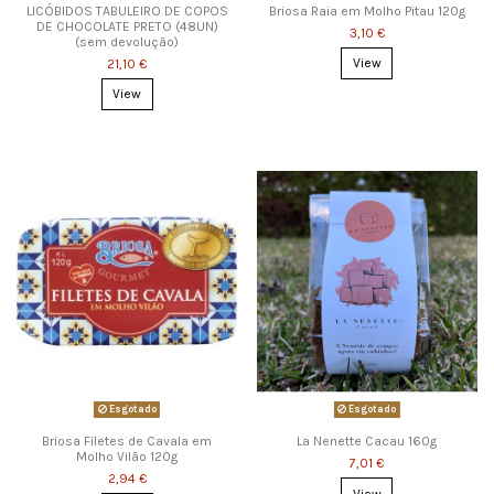
LICÓBIDOS TABULEIRO DE COPOS
Briosa Raia em Molho Pitau 120g
DE CHOCOLATE PRETO (48UN)
3,10 €
(sem devolução)
View
21,10 €
View
Esgotado
Esgotado
Briosa Filetes de Cavala em
La Nenette Cacau 160g
Molho Vilão 120g
7,01 €
2,94 €
View