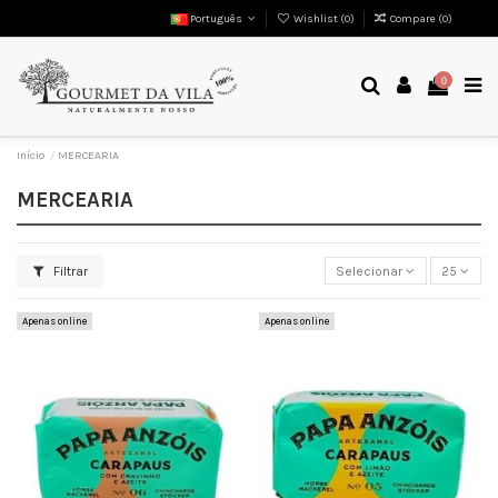
Português
Wishlist (
0
)
Compare (
0
)
0
Início
MERCEARIA
MERCEARIA
Filtrar
Selecionar
25
Apenas online
Apenas online