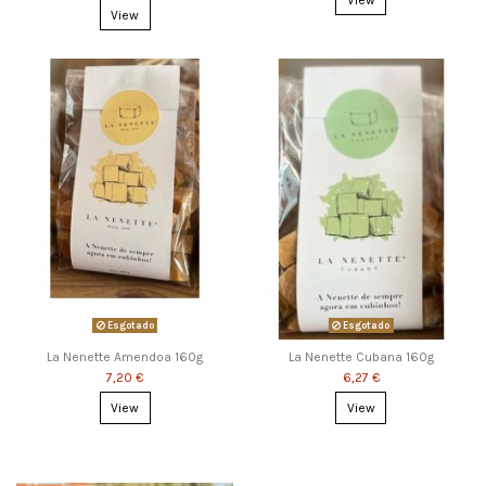
View
Esgotado
Esgotado
La Nenette Amendoa 160g
La Nenette Cubana 160g
7,20 €
6,27 €
View
View