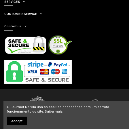
SERVICES
CUSTOMER SERVICE
Contact us
O Gourmet Da Vila usa os cookies necessários para um correto
funcionamento do site.
Saiba mais
2022 Copyright GOURMET DA VILA | All Rights Reserved | By
Arena Pixel
Accept