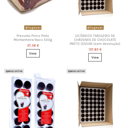
Esgotado
Esgotado
Presunto Porco Preto
LICÓBIDOS TABULEIRO DE
Montanheira Naco 500g
CHÁVENAS DE CHOCOLATE
PRETO (312UN) (sem devolução)
37,36 €
137,85 €
View
View
Apenas online
Apenas online