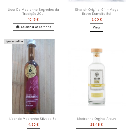
Licor De Medronho Segredos da
Sharish Original Gin - Maça
Tradição 20cl
Bravo Esmolfe 5cl
10,15 €
5,00 €
Adicionar ao carrinho
View
Apenas online
Licor de Medronho Silvapa 5cl
Medronho Orginal Arbun
4,50 €
28,48 €