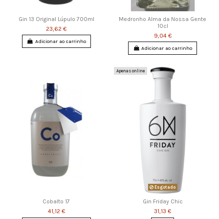
Gin 13 Original Lúpulo 700ml
Medronho Alma da Nossa Gente
10cl
23,62 €
9,04 €
Adicionar ao carrinho
Adicionar ao carrinho
Apenas online
Esgotado
Cobalto 17
Gin Friday Chic
41,12 €
31,13 €