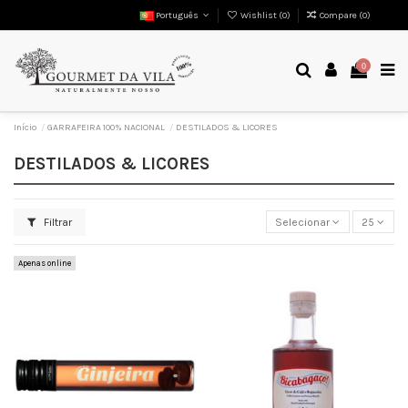
Português
Wishlist (
0
)
Compare (
0
)
0
Início
GARRAFEIRA 100% NACIONAL
DESTILADOS & LICORES
DESTILADOS & LICORES
Filtrar
Selecionar
25
Apenas online