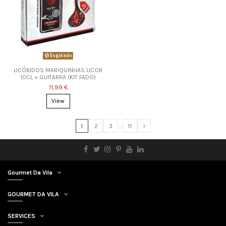
Esgotado
LICÓBIDOS MARIQUINHAS LICOR
10CL + GUITARRA (KIT FADO)
11,99 €
View
1
2
3
…
11
Gourmet Da Vila
GOURMET DA VILA
SERVICES