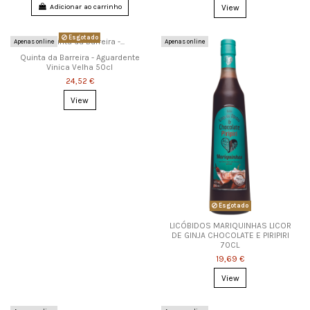
Adicionar ao carrinho
View
Esgotado
Apenas online
Apenas online
Quinta da Barreira - Aguardente
Vinica Velha 50cl
24,52 €
View
Esgotado
LICÓBIDOS MARIQUINHAS LICOR
DE GINJA CHOCOLATE E PIRIPIRI
70CL
19,69 €
View