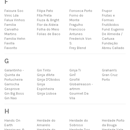
F
Faioura Soc
Filipa Pato
Fonseca Porto
Frupor
Vinic Lda
Fita Preta
Forno do
Frutas e
Falua Vinhos
Fiuza & Bright
Monte
Formas
Familia
Flor da Aldeia
Fragulho
Frutóbidos
Carvalho
Folha do Meio
Francisco
Fund. Eugenio
Martins
Folias de Baco
Antunes
De Almeida /
Familia Hehn
Frederick Von
Cartuxa
Favilla
S.
Fundação
Favorito
Frey Blend
Abreu Callado
G
Galantinho -
Gin Tinto
Ginja Ti
Graham's
Quinta da
Ginja d'Arte
GinT
Gran Cruz
Portucheira
Ginja D'Obidos
Giroflé
Porto
Garrocha
Ginja
Globalreason -
Gesprove
Espinheira
artmm
Gin Big Boss
Ginja Lisboa
Gourmet Da
Gin Nao
Vila
H
Hands On
Herdade do
Herdade do
Herdade Porto
Earth
Amarelo
Sobroso
da Bouga
Henriques &
Herdade do
Herdade Dos
Herdade Vale