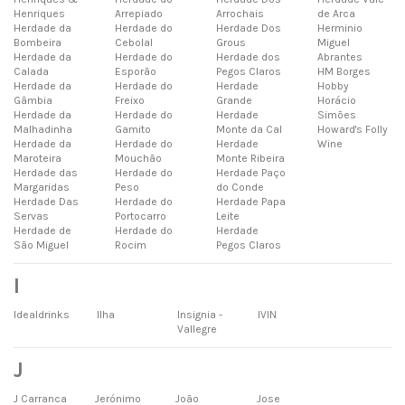
Henriques
Arrepiado
Arrochais
de Arca
Herdade da
Herdade do
Herdade Dos
Herminio
Bombeira
Cebolal
Grous
Miguel
Herdade da
Herdade do
Herdade dos
Abrantes
Calada
Esporão
Pegos Claros
HM Borges
Herdade da
Herdade do
Herdade
Hobby
Gâmbia
Freixo
Grande
Horácio
Herdade da
Herdade do
Herdade
Simões
Malhadinha
Gamito
Monte da Cal
Howard's Folly
Herdade da
Herdade do
Herdade
Wine
Maroteira
Mouchão
Monte Ribeira
Herdade das
Herdade do
Herdade Paço
Margaridas
Peso
do Conde
Herdade Das
Herdade do
Herdade Papa
Servas
Portocarro
Leite
Herdade de
Herdade do
Herdade
São Miguel
Rocim
Pegos Claros
I
Idealdrinks
Ilha
Insignia -
IVIN
Vallegre
J
J Carranca
Jerónimo
João
Jose