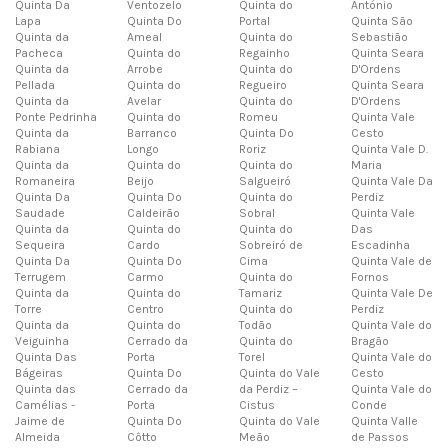
Quinta Da
Ventozelo
Quinta do
António
Lapa
Quinta Do
Portal
Quinta São
Quinta da
Ameal
Quinta do
Sebastião
Pacheca
Quinta do
Regainho
Quinta Seara
Quinta da
Arrobe
Quinta do
D'Ordens
Pellada
Quinta do
Regueiro
Quinta Seara
Quinta da
Avelar
Quinta do
D'Ordens
Ponte Pedrinha
Quinta do
Romeu
Quinta Vale
Quinta da
Barranco
Quinta Do
Cesto
Rabiana
Longo
Roriz
Quinta Vale D.
Quinta da
Quinta do
Quinta do
Maria
Romaneira
Beijo
Salgueiró
Quinta Vale Da
Quinta Da
Quinta Do
Quinta do
Perdiz
Saudade
Caldeirão
Sobral
Quinta Vale
Quinta da
Quinta do
Quinta do
Das
Sequeira
Cardo
Sobreiró de
Escadinha
Quinta Da
Quinta Do
Cima
Quinta Vale de
Terrugem
Carmo
Quinta do
Fornos
Quinta da
Quinta do
Tamariz
Quinta Vale De
Torre
Centro
Quinta do
Perdiz
Quinta da
Quinta do
Todão
Quinta Vale do
Veiguinha
Cerrado da
Quinta do
Bragão
Quinta Das
Porta
Torel
Quinta Vale do
Bágeiras
Quinta Do
Quinta do Vale
Cesto
Quinta das
Cerrado da
da Perdiz –
Quinta Vale do
Camélias -
Porta
Cistus
Conde
Jaime de
Quinta Do
Quinta do Vale
Quinta Valle
Almeida
Côtto
Meão
de Passos