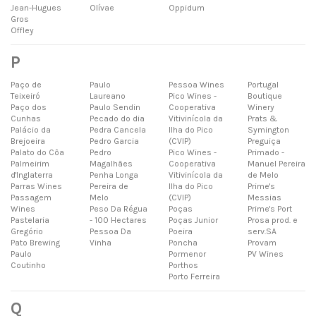
Jean-Hugues
Olívae
Oppidum
Gros
Offley
P
Paço de
Paulo
Pessoa Wines
Portugal
Teixeiró
Laureano
Pico Wines -
Boutique
Paço dos
Paulo Sendin
Cooperativa
Winery
Cunhas
Pecado do dia
Vitivinícola da
Prats &
Palácio da
Pedra Cancela
Ilha do Pico
Symington
Brejoeira
Pedro Garcia
(CVIP)
Preguiça
Palato do Côa
Pedro
Pico Wines -
Primado -
Palmeirim
Magalhães
Cooperativa
Manuel Pereira
d'Inglaterra
Penha Longa
Vitivinícola da
de Melo
Parras Wines
Pereira de
Ilha do Pico
Prime's
Passagem
Melo
(CVIP)
Messias
Wines
Peso Da Régua
Poças
Prime's Port
Pastelaria
- 100 Hectares
Poças Junior
Prosa prod. e
Gregório
Pessoa Da
Poeira
serv.SA
Pato Brewing
Vinha
Poncha
Provam
Paulo
Pormenor
PV Wines
Coutinho
Porthos
Porto Ferreira
Q