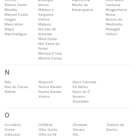
Vinhos -
Boutique
Raposinha
Moscateis
Ribeiro Santo
Wines
Monte da
Fantasia
Maldita
Mateus e
Ravasqueira
Murganheira
Manuel Costa
Sequeira
Musa
Vargas
Vinhos
Museu do
Manz Wine
Mateus
Medronho
Mapa
Nicolau de
Muxagat
Marchalégua
Almeida
Vinhos
Meia Dúzia
Mel Serra de
Portel
Menina D´Uva
Mestre Cacau
N
Não
Niepoort
Nuno Cancela
Nau do Cacau
Nunes Barata
De Abreu
Nektar
Nunes Barata
Nuno do Ó
Vinhos
Nuvens
Douradas
O
Occidens
Oil2Wax
Oliveban
Outeiro de
Ochre
Olho Gordo
Olmais
Barros
Odisseia -
Olho no Pé
Olo