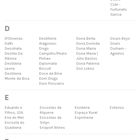
Czar -
Furtunato
Garcia
D
D'Oliveiras
Destillerie
Dona Berta
Douro Boys
Da'Ki
Aragonesi
Dona Dorinda
Dow's
Desidrata
Diogo
Dona Maria
Durham -
Destila Da
Campilho/Pedro
Dona Maria |
Agrellos
Ribeira
Pinhao
Júlio Bastos
Destilaria
Diplomata
Dona Paterna
Levira
Biscuit
Dos Lobos
Destilaria
Doce da Bina
Monte da Bica
Dom Diogo
Dom Ponciano
E
Eduardo e
Encostas de
Ervideira
Esteiros
Filhos, LDA.
Alqueva
Espaço Rural
Eira do Mel
Encostas de
Espinheira
Encosta do
Sirlyn
Guadiana
Enoport Wines