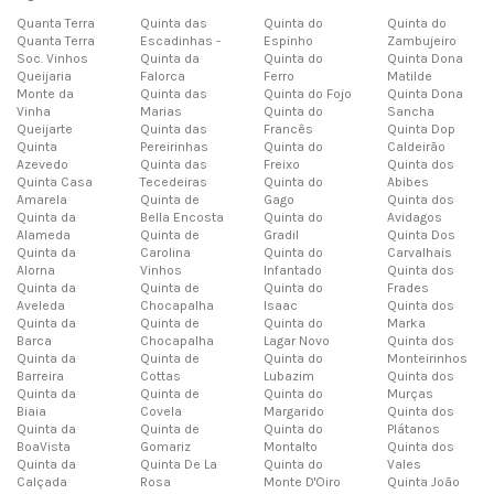
Quanta Terra
Quinta das
Quinta do
Quinta do
Quanta Terra
Escadinhas -
Espinho
Zambujeiro
Soc. Vinhos
Quinta da
Quinta do
Quinta Dona
Queijaria
Falorca
Ferro
Matilde
Monte da
Quinta das
Quinta do Fojo
Quinta Dona
Vinha
Marias
Quinta do
Sancha
Queijarte
Quinta das
Francês
Quinta Dop
Quinta
Pereirinhas
Quinta do
Caldeirão
Azevedo
Quinta das
Freixo
Quinta dos
Quinta Casa
Tecedeiras
Quinta do
Abibes
Amarela
Quinta de
Gago
Quinta dos
Quinta da
Bella Encosta
Quinta do
Avidagos
Alameda
Quinta de
Gradil
Quinta Dos
Quinta da
Carolina
Quinta do
Carvalhais
Alorna
Vinhos
Infantado
Quinta dos
Quinta da
Quinta de
Quinta do
Frades
Aveleda
Chocapalha
Isaac
Quinta dos
Quinta da
Quinta de
Quinta do
Marka
Barca
Chocapalha
Lagar Novo
Quinta dos
Quinta da
Quinta de
Quinta do
Monteirinhos
Barreira
Cottas
Lubazim
Quinta dos
Quinta da
Quinta de
Quinta do
Murças
Biaia
Covela
Margarido
Quinta dos
Quinta da
Quinta de
Quinta do
Plátanos
BoaVista
Gomariz
Montalto
Quinta dos
Quinta da
Quinta De La
Quinta do
Vales
Calçada
Rosa
Monte D'Oiro
Quinta João