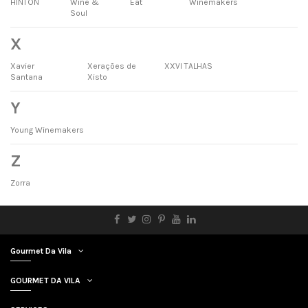
HINTON
Wine &
Eat
Winemakers
Soul
X
Xavier
Xerações de
XXVI TALHAS
Santana
Xisto
Y
Young Winemakers
Z
Zorra
Gourmet Da Vila
GOURMET DA VILA