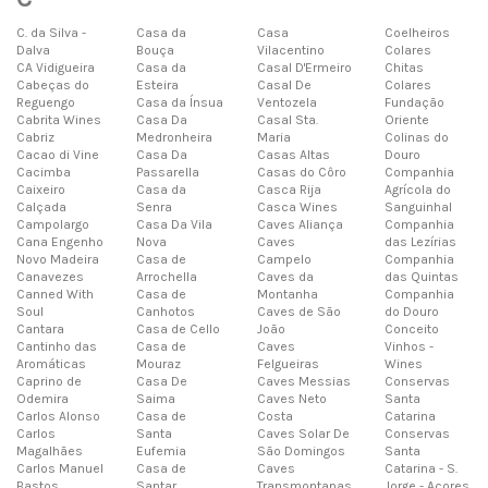
C. da Silva -
Casa da
Casa
Coelheiros
Dalva
Bouça
Vilacentino
Colares
CA Vidigueira
Casa da
Casal D'Ermeiro
Chitas
Cabeças do
Esteira
Casal De
Colares
Reguengo
Casa da Ínsua
Ventozela
Fundação
Cabrita Wines
Casa Da
Casal Sta.
Oriente
Cabriz
Medronheira
Maria
Colinas do
Cacao di Vine
Casa Da
Casas Altas
Douro
Cacimba
Passarella
Casas do Côro
Companhia
Caixeiro
Casa da
Casca Rija
Agrícola do
Calçada
Senra
Casca Wines
Sanguinhal
Campolargo
Casa Da Vila
Caves Aliança
Companhia
Cana Engenho
Nova
Caves
das Lezírias
Novo Madeira
Casa de
Campelo
Companhia
Canavezes
Arrochella
Caves da
das Quintas
Canned With
Casa de
Montanha
Companhia
Soul
Canhotos
Caves de São
do Douro
Cantara
Casa de Cello
João
Conceito
Cantinho das
Casa de
Caves
Vinhos -
Aromáticas
Mouraz
Felgueiras
Wines
Caprino de
Casa De
Caves Messias
Conservas
Odemira
Saima
Caves Neto
Santa
Carlos Alonso
Casa de
Costa
Catarina
Carlos
Santa
Caves Solar De
Conservas
Magalhães
Eufemia
São Domingos
Santa
Carlos Manuel
Casa de
Caves
Catarina - S.
Bastos
Santar
Transmontanas
Jorge - Açores