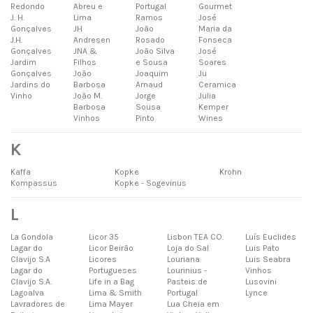
Redondo
Abreu e
Portugal
Gourmet
J. H.
Lima
Ramos
José
Gonçalves
JH
João
Maria da
J.H.
Andresen
Rosado
Fonseca
Gonçalves
JNA &
João Silva
José
Jardim
Filhos
e Sousa
Soares
Gonçalves
João
Joaquim
Ju
Jardins do
Barbosa
Arnaud
Ceramica
Vinho
João M.
Jorge
Julia
Barbosa
Sousa
Kemper
Vinhos
Pinto
Wines
K
Kaffa
Kopke
Krohn
Kompassus
Kopke - Sogevinus
L
La Gondola
Licor 35
Lisbon TEA CO.
Luís Euclides
Lagar do
Licor Beirão
Loja do Sal
Luis Pato
Clavijo S.A
Licores
Louriana
Luis Seabra
Lagar do
Portugueses
Lourinius -
Vinhos
Clavijo S.A.
Life in a Bag
Pasteis de
Lusovini
Lagoalva
Lima & Smith
Portugal
Lynce
Lavradores de
Lima Mayer
Lua Cheia em