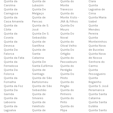
Quinta da
Quinta de
Quinta do
Clara
Carolina
Lubazim
Monte
Quinta
Quinta da
Quinta De
Travesso
Lagoalva de
Carregosa
Melgaço
Quinta do
Cima
Quinta da
Quinta de
Monte Xisto -
Quinta Maria
Casa Amarela
Pancas
JNA & Filhos
Izabel
Quinta da
Quinta de S.
Quinta Do
Quinta
Côrte
José
Mouro
Mendes
Quinta da
Quinta De S.
Quinta Do
Pereira
Covela
Sebastião
Noval
Quinta
Quinta da
Quinta de
Quinta do
Monteirinhos
Devesa
Sant'Ana
Olival Velho
Quinta Nova
Quinta Da
Quinta de
Quinta Do
de Bucelas
Falorca
Santa
Ortigão
Quinta Nova
Quinta da Fata
Catarina
Quinta do
de Nossa
Quinta da
Quinta De
Passadouro
Senhora do
Ferradosa
Santa Eufémia
Quinta do
Carmo
Quinta Da
Quinta de
Perdigão
Quinta
Folorca
Santiago
Quinta Do
Pessegueiro
Quinta da
Quinta de São
Piloto
Quinta
Fornalha
Bartolomeu
Quinta do
Regainho
Quinta da Foz
Quinta de São
Pingão
Quinta S. José
Quinta Da
Sebastião
Quinta do
Peramanca
Garrida
Quinta de
Pinheiro
Quinta Santa
Quinta da
Silvares
Quinta do
Catarina
Laboeira
Quinta de
Pinto
Quinta Santa
Quinta da
Valetruto
Quinta do
Eulália
Lagoalva
Quinta de
Pôpa
Quinta Santo