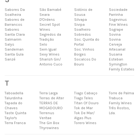
Sabores Da
São Barnabé
Sidónio de
Sociedade
Soalheira
Seara
Sousa
Parrinha
Sabores de
D'Ordens
Silvapa
Sogevinus
Barrancos
Secret Spot
Sivipa
Fine Wines
Sabores
Wines
Soalheiro
Sogrape
Santa Clara
Segredos da
Sobredos
Sovina
Salmarim
Tradição
Soc. Quinta do
Sovina
Salys
Selo
Portal
Cerveja
Sandeman
Sem Igual
Soc. Vinhos
Artesanal
Santa Gula
Sexy Wines
Borges
Susana
Sanzé
Sharish Gin/
Socalcos Do
Esteban
Antonio Cuco
Bouro
Symington
Family Estates
T
Taboadella
Terra Larga
Tiago Cabaço
Torre de Palma
Talurdinha
Terras de Alter
Tiago Teles
Trabuca
Tapada do
TERRAS DE
Titan Of Douro
Family Wines
Chaves
MOGADOURO
Tok de Mar
Três Rostos,
Taste Quinta
Terrenus
Tok De Mar/
Lda.
Taylor's
Veritae
Algas Plus
Terra Franca
The Gin Box
Torero Wines
Thyrowines