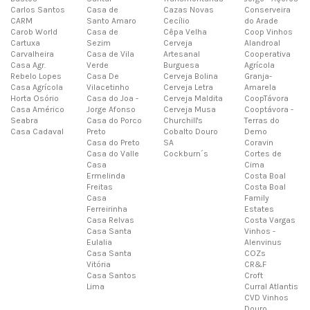
Carlos Santos
Casa de
Cazas Novas
Conserveira
CARM
Santo Amaro
Cecílio
do Arade
Carob World
Casa de
Cêpa Velha
Coop Vinhos
Cartuxa
Sezim
Cerveja
Alandroal
Carvalheira
Casa de Vila
Artesanal
Cooperativa
Casa Agr.
Verde
Burguesa
Agrícola
Rebelo Lopes
Casa De
Cerveja Bolina
Granja-
Casa Agrícola
Vilacetinho
Cerveja Letra
Amarela
Horta Osório
Casa do Joa -
Cerveja Maldita
CoopTávora
Casa Américo
Jorge Afonso
Cerveja Musa
Cooptávora -
Seabra
Casa do Porco
Churchill's
Terras do
Casa Cadaval
Preto
Cobalto Douro
Demo
Casa do Preto
SA
Coravin
Casa do Valle
Cockburn´s
Cortes de
Casa
Cima
Ermelinda
Costa Boal
Freitas
Costa Boal
Casa
Family
Ferreirinha
Estates
Casa Relvas
Costa Vargas
Casa Santa
Vinhos -
Eulalia
Alenvinus
Casa Santa
COZs
Vitória
CR&F
Casa Santos
Croft
Lima
Curral Atlantis
CVD Vinhos
Douro