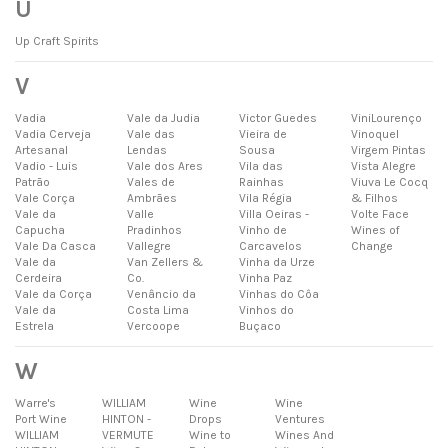
U
Up Craft Spirits
V
Vadia
Vale da Judia
Victor Guedes
ViniLourenço
Vadia Cerveja
Vale das
Vieira de
Vinoquel
Artesanal
Lendas
Sousa
Virgem Pintas
Vadio - Luis
Vale dos Ares
Vila das
Vista Alegre
Patrão
Vales de
Rainhas
Viuva Le Cocq
Vale Corça
Ambrães
Vila Régia
& Filhos
Vale da
Valle
Villa Oeiras -
Volte Face
Capucha
Pradinhos
Vinho de
Wines of
Vale Da Casca
Vallegre
Carcavelos
Change
Vale da
Van Zellers &
Vinha da Urze
Cerdeira
Co.
Vinha Paz
Vale da Corça
Venâncio da
Vinhas do Côa
Vale da
Costa Lima
Vinhos do
Estrela
Vercoope
Buçaco
W
Warre's
WILLIAM
Wine
Wine
Port Wine
HINTON -
Drops
Ventures
WILLIAM
VERMUTE
Wine to
Wines And