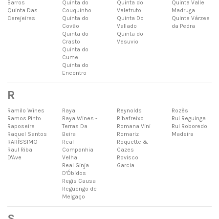
Barros
Quinta do
Quinta do
Quinta Valle
Quinta Das
Couquinho
Valetruto
Madruga
Cerejeiras
Quinta do
Quinta Do
Quinta Várzea
Covão
Vallado
da Pedra
Quinta do
Quinta do
Crasto
Vesuvio
Quinta do
Cume
Quinta do
Encontro
R
Ramilo Wines
Raya
Reynolds
Rozès
Ramos Pinto
Raya Wines -
Ribafreixo
Rui Reguinga
Raposeira
Terras Da
Romana Vini
Rui Roboredo
Raquel Santos
Beira
Romariz
Madeira
RARÍSSIMO
Real
Roquette &
Raul Riba
Companhia
Cazes
D'Ave
Velha
Rovisco
Real Ginja
Garcia
D'Óbidos
Regis Causa
Reguengo de
Melgaço
S