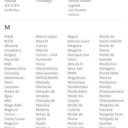
Feitoria
Limontejo
Vinhas Velhas
LÉS A LÉS
Lugrade
Licóbidos
Luis Duarte
Vinhos
M
M&M
Márcio Lopes
Miguel
Monte de
M.O.B.
Mare Et
Barroso Louro
Santo António
(Moreira,
Corvus
Mingorra
Monte do
Olazabal e
Mare Et
Mingorra -
Álamo
Borges)
Corvus - José
Henrique Uva
Monte do
Maçanita
Humberto
miolo
Ganhão
MAD
Corvo
Mira do Ó
Monte Dos
Madeira Wine
Maria Antónia
Miss Can
Perdigões
Company
Mascarenhas
MMM
Monte Mata
Madeirense/
MARIQUINHAS
Mogadouro
Mouros
Paulo
Marquês
Monchique
Monterosa
Laureano
D'Almeida
Montanheira
Montez
Madre de
Marquês de
Monte Baixo
Champalimaud
Água
Almeida
Monte Da
Montez
Mãe
Marquês de
Capela
Champalimoud
Magic Bath
Marialva
Monte da
Morgadio da
Magnum
Martha's
Colónia
Calçada
Vinhos -
Wines &
Monte da
Morgadio Torre
Carlos Lucas
Spirits
Penha
MOrgado do
Magnum
Martin
Monte Da
Quintão