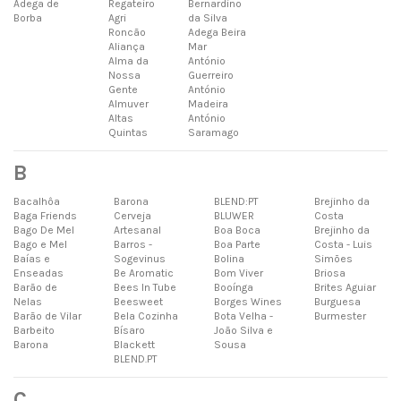
Adega de
Regateiro
Bernardino
Borba
Agri
da Silva
Roncão
Adega Beira
Aliança
Mar
Alma da
António
Nossa
Guerreiro
Gente
António
Almuver
Madeira
Altas
António
Quintas
Saramago
B
Bacalhôa
Barona
BLEND:PT
Brejinho da
Baga Friends
Cerveja
BLUWER
Costa
Bago De Mel
Artesanal
Boa Boca
Brejinho da
Bago e Mel
Barros -
Boa Parte
Costa - Luis
Baías e
Sogevinus
Bolina
Simões
Enseadas
Be Aromatic
Bom Viver
Briosa
Barão de
Bees In Tube
Booínga
Brites Aguiar
Nelas
Beesweet
Borges Wines
Burguesa
Barão de Vilar
Bela Cozinha
Bota Velha -
Burmester
Barbeito
Bísaro
João Silva e
Barona
Blackett
Sousa
BLEND.PT
C