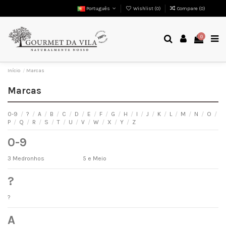
Português
Wishlist (
0
)
Compare (
0
)
0
Início
Marcas
Marcas
0-9
/
?
/
A
/
B
/
C
/
D
/
E
/
F
/
G
/
H
/
I
/
J
/
K
/
L
/
M
/
N
/
O
/
P
/
Q
/
R
/
S
/
T
/
U
/
V
/
W
/
X
/
Y
/
Z
0-9
3 Medronhos
5 e Meio
?
?
A