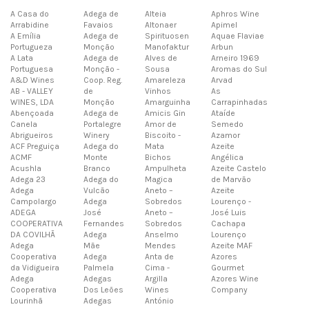
A Casa do
Adega de
Alteia
Aphros Wine
Arrabidine
Favaios
Altonaer
Apimel
A Emília
Adega de
Spirituosen
Aquae Flaviae
Portugueza
Monção
Manofaktur
Arbun
A Lata
Adega de
Alves de
Arneiro 1969
Portuguesa
Monção -
Sousa
Aromas do Sul
A&D Wines
Coop. Reg.
Amareleza
Arvad
AB - VALLEY
de
Vinhos
As
WINES, LDA
Monção
Amarguinha
Carrapinhadas
Abençoada
Adega de
Amicis Gin
Ataíde
Canela
Portalegre
Amor de
Semedo
Abrigueiros
Winery
Biscoito -
Azamor
ACF Preguiça
Adega do
Mata
Azeite
ACMF
Monte
Bichos
Angélica
Acushla
Branco
Ampulheta
Azeite Castelo
Adega 23
Adega do
Magica
de Marvão
Adega
Vulcão
Aneto –
Azeite
Campolargo
Adega
Sobredos
Lourenço -
ADEGA
José
Aneto –
José Luis
COOPERATIVA
Fernandes
Sobredos
Cachapa
DA COVILHÃ
Adega
Anselmo
Lourenço
Adega
Mãe
Mendes
Azeite MAF
Cooperativa
Adega
Anta de
Azores
da Vidigueira
Palmela
Cima -
Gourmet
Adega
Adegas
Argilla
Azores Wine
Cooperativa
Dos Leões
Wines
Company
Lourinhã
Adegas
António